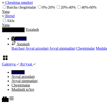
Chegirma miqdori
Barcha chegirmalar
0%-20%
20%-40%
40%-60%
Yana
Brend
Akfa
Yana
Tozalash
Filtrni qo'llash
Firtrlar
Saralash
Barchasi
Avval arzonlari
Avval qimmatlari
Chegirmalar
Muddatl
Galereya
Ro'yxat
Barchasi
Avval arzonlari
Avval qimmatlari
Chegirmalar
Muddatli to'lov