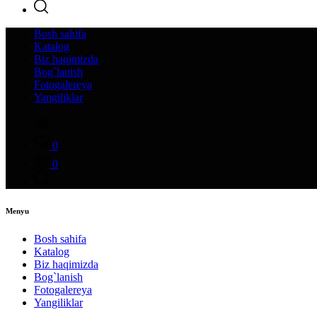
Bosh sahifa
Katalog
Biz haqimizda
Bog`lanish
Fotogalereya
Yangiliklar
0
0
Menyu
Bosh sahifa
Katalog
Biz haqimizda
Bog`lanish
Fotogalereya
Yangiliklar