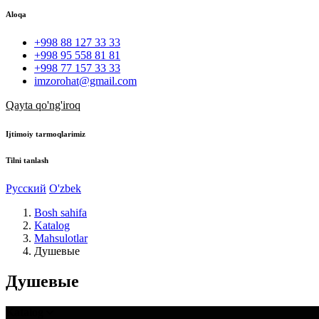
Aloqa
+998 88 127 33 33
+998 95 558 81 81
+998 77 157 33 33
imzorohat@gmail.com
Qayta qo'ng'iroq
Ijtimoiy tarmoqlarimiz
Tilni tanlash
Русский
O'zbek
Bosh sahifa
Katalog
Mahsulotlar
Душевые
Душевые
Katalog