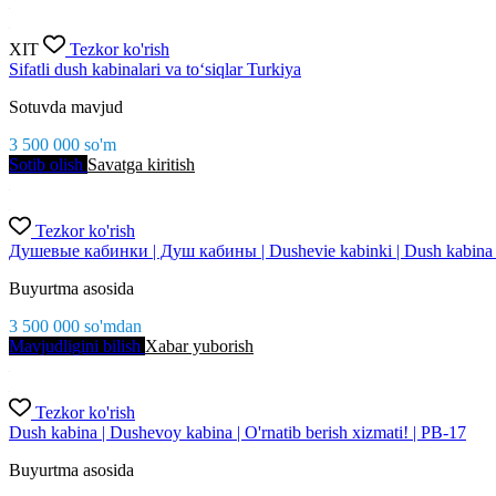
XIT
Tezkor ko'rish
Sifatli dush kabinalari va to‘siqlar Turkiya
Sotuvda mavjud
3 500 000
so'm
Sotib olish
Savatga kiritish
Tezkor ko'rish
Душевые кабинки | Душ кабины | Dushevie kabinki | Dush kabina 
Buyurtma asosida
3 500 000
so'm
dan
Mavjudligini bilish
Xabar yuborish
Tezkor ko'rish
Dush kabina | Dushevoy kabina | O'rnatib berish xizmati! | PB-17
Buyurtma asosida