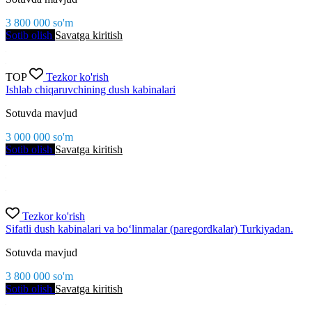
3 800 000
so'm
Sotib olish
Savatga kiritish
TOP
Tezkor ko'rish
Ishlab chiqaruvchining dush kabinalari
Sotuvda mavjud
3 000 000
so'm
Sotib olish
Savatga kiritish
Tezkor ko'rish
Sifatli dush kabinalari va bo‘linmalar (parеgordkalar) Turkiyadan.
Sotuvda mavjud
3 800 000
so'm
Sotib olish
Savatga kiritish