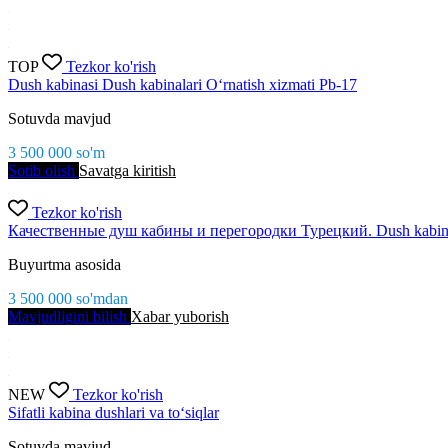
TOP
Tezkor ko'rish
Dush kabinasi Dush kabinalari O‘rnatish xizmati Pb-17
Sotuvda mavjud
3 500 000
so'm
Sotib olish
Savatga kiritish
Tezkor ko'rish
Качественные душ кабины и перегородки Турецкий. Dush kabi
Buyurtma asosida
3 500 000
so'm
dan
Mavjudligini bilish
Xabar yuborish
NEW
Tezkor ko'rish
Sifatli kabina dushlari va to‘siqlar
Sotuvda mavjud