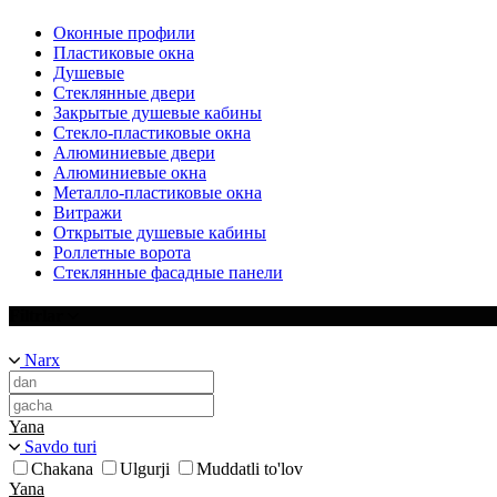
Оконные профили
Пластиковые окна
Душевые
Стеклянные двери
Закрытые душевые кабины
Стекло-пластиковые окна
Алюминиевые двери
Алюминиевые окна
Металло-пластиковые окна
Витражи
Открытые душевые кабины
Роллетные ворота
Стеклянные фасадные панели
Filtrlar
Narx
Yana
Savdo turi
Chakana
Ulgurji
Muddatli to'lov
Yana