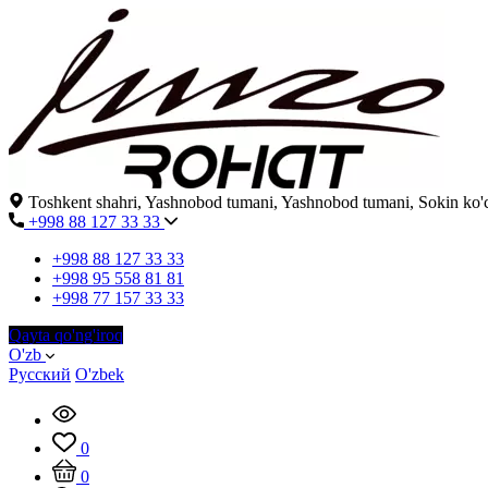
Toshkent shahri, Yashnobod tumani, Yashnobod tumani, Sokin ko'cha
+998 88 127 33 33
+998 88 127 33 33
+998 95 558 81 81
+998 77 157 33 33
Qayta qo'ng'iroq
O'zb
Русский
O'zbek
0
0