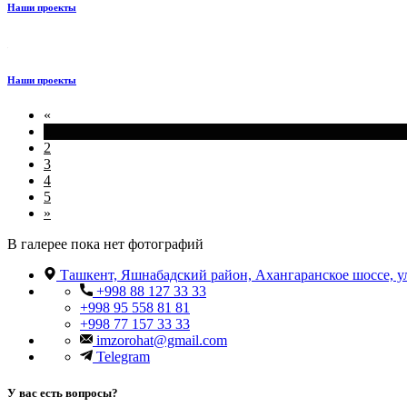
Наши проекты
Наши проекты
«
1
2
3
4
5
»
В галерее пока нет фотографий
Ташкент, Яшнабадский район, Ахангаранское шоссе, у
+998 88 127 33 33
+998 95 558 81 81
+998 77 157 33 33
imzorohat@gmail.com
Telegram
У вас есть вопросы?