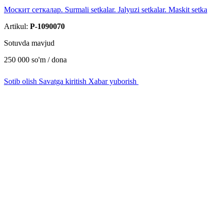
Москит сеткалар. Surmali setkalar. Jalyuzi setkalar. Maskit setka
Artikul:
P-1090070
Sotuvda mavjud
250 000
so'm / dona
Sotib olish
Savatga kiritish
Xabar yuborish