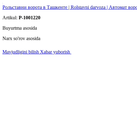
Рольставни ворота в Ташкенте | Rolstavni darvoza | Автомат вор
Artikul:
P-1001220
Buyurtma asosida
Narx so'rov asosida
Mavjudligini bilish
Xabar yuborish